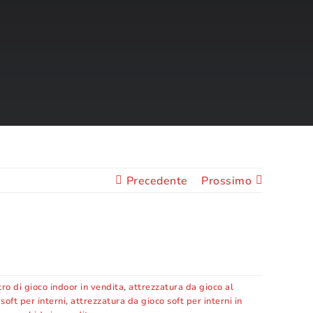
Precedente
Prossimo
ro di gioco indoor in vendita
,
attrezzatura da gioco al
soft per interni
,
attrezzatura da gioco soft per interni in