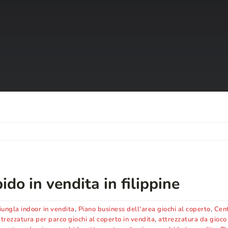
do in vendita in filippine
iungla indoor in vendita
,
Piano business dell'area giochi al coperto
,
Cent
trezzatura per parco giochi al coperto in vendita
,
attrezzatura da gioco 