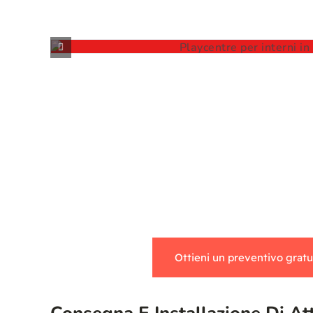
PLAYCENTRE PER INTERNI IN VENDITA
ioco morbido per bambini in vendita
Ottieni un preventivo gratu
Consegna E Installazione Di At