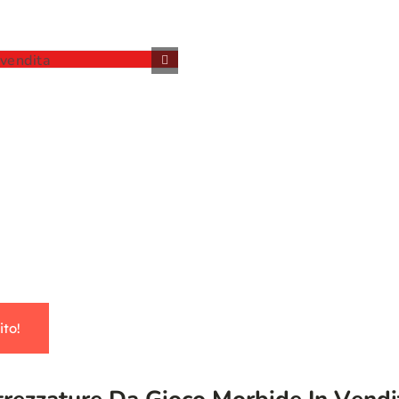
CENTRO DI GIOCO MORBI
Incredibile gioco morbido in
ito!
trezzature Da Gioco Morbide In Vendit