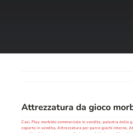
Attrezzatura da gioco morbi
Casi
,
Play morbido commerciale in vendita
,
palestra della g
coperto in vendita
,
Attrezzatura per parco giochi interno
,
At