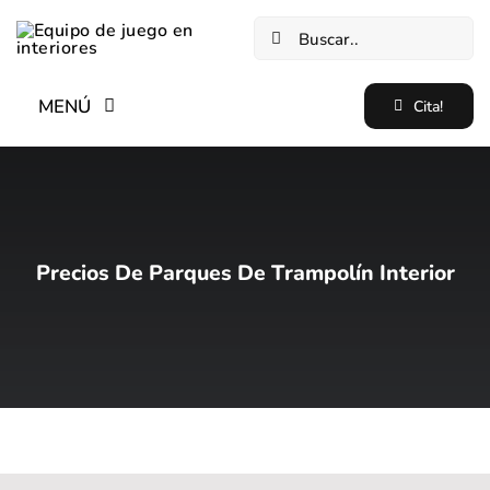
Saltar
Buscar:
al
contenido
MENÚ
Cita!
Hogar
Nuevo✨
Precios De Parques De Trampolín Interior
Equipo De Juego Suave En Interiores
Equipo De Parque De Trampolín Interior
Blog
Casos