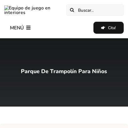
Saltar
Buscar:
al
contenido
MENÚ
Cita!
Hogar
Nuevo✨
Parque De Trampolín Para Niños
Equipo De Juego Suave En Interiores
Equipo De Parque De Trampolín Interior
Blog
Casos