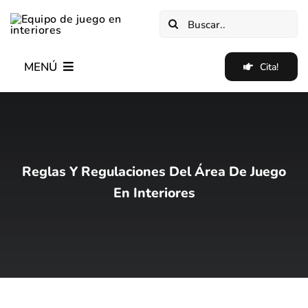
Saltar
Buscar:
al
contenido
MENÚ
Cita!
Hogar
Nuevo✨
Reglas Y Regulaciones Del Área De Juego
Equipo De Juego Suave En Interiores
En Interiores
Equipo De Parque De Trampolín Interior
Blog
Casos